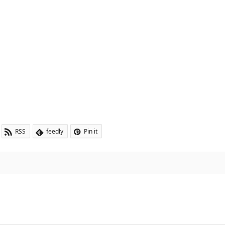
RSS
feedly
Pin it