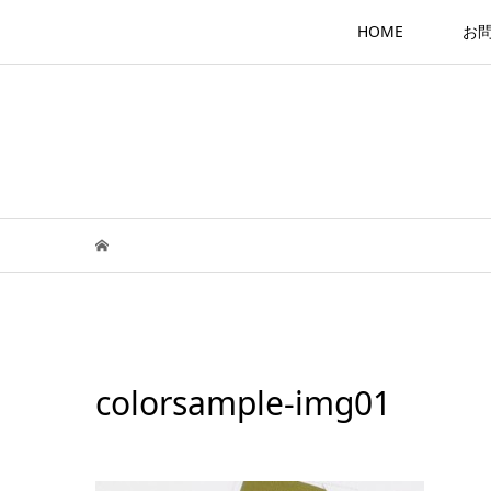
HOME
お
colorsample-img01