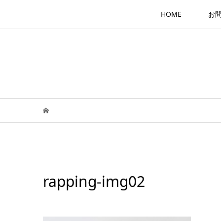
HOME
お
rapping-img02