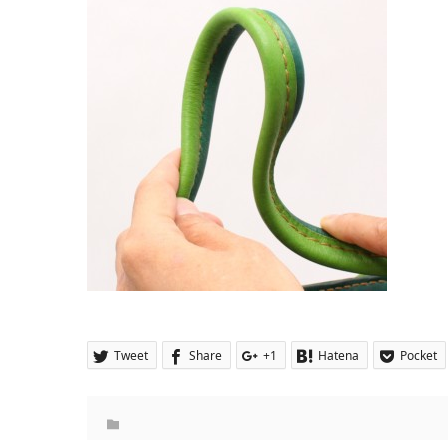
Tweet
Share
+1
Hatena
Pocket